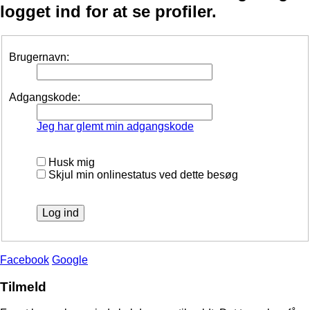
logget ind for at se profiler.
Brugernavn:
Adgangskode:
Jeg har glemt min adgangskode
Husk mig
Skjul min onlinestatus ved dette besøg
Facebook
Google
Tilmeld