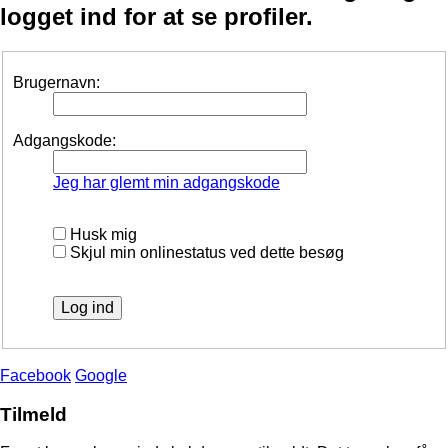
logget ind for at se profiler.
Brugernavn:
Adgangskode:
Jeg har glemt min adgangskode
Husk mig
Skjul min onlinestatus ved dette besøg
Facebook
Google
Tilmeld