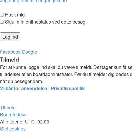
Jeg har glemt min adgangskode
Husk mig
Skjul min onlinestatus ved dette besøg
Facebook
Google
Tilmeld
For at kunne logge ind skal du være tilmeldt. Det tager kun få s
tilladelser af en boardadministrator. Før du tilmelder dig bedes 
når du besøger dem.
Vilkår for anvendelse
|
Privatlivspolitik
Tilmeld
Boardindeks
Alle tider er
UTC+02:00
Slet cookies