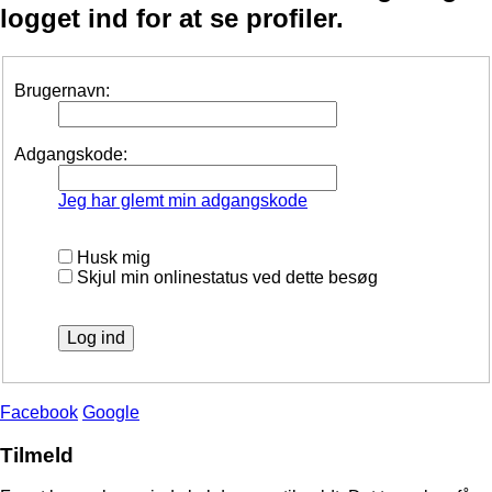
logget ind for at se profiler.
Brugernavn:
Adgangskode:
Jeg har glemt min adgangskode
Husk mig
Skjul min onlinestatus ved dette besøg
Facebook
Google
Tilmeld