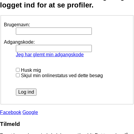
logget ind for at se profiler.
Brugernavn:
Adgangskode:
Jeg har glemt min adgangskode
Husk mig
Skjul min onlinestatus ved dette besøg
Facebook
Google
Tilmeld