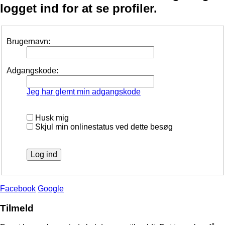
logget ind for at se profiler.
Brugernavn:
Adgangskode:
Jeg har glemt min adgangskode
Husk mig
Skjul min onlinestatus ved dette besøg
Facebook
Google
Tilmeld