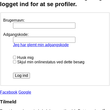
logget ind for at se profiler.
Brugernavn:
Adgangskode:
Jeg har glemt min adgangskode
Husk mig
Skjul min onlinestatus ved dette besøg
Facebook
Google
Tilmeld