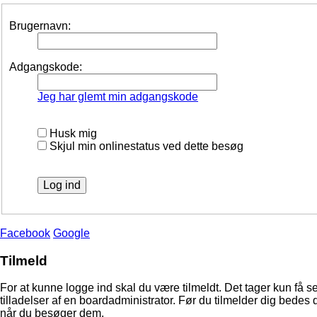
Brugernavn:
Adgangskode:
Jeg har glemt min adgangskode
Husk mig
Skjul min onlinestatus ved dette besøg
Facebook
Google
Tilmeld
For at kunne logge ind skal du være tilmeldt. Det tager kun få s
tilladelser af en boardadministrator. Før du tilmelder dig bedes 
når du besøger dem.