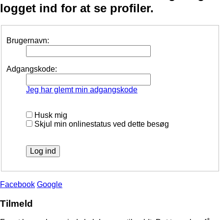
logget ind for at se profiler.
Brugernavn:
Adgangskode:
Jeg har glemt min adgangskode
Husk mig
Skjul min onlinestatus ved dette besøg
Facebook
Google
Tilmeld