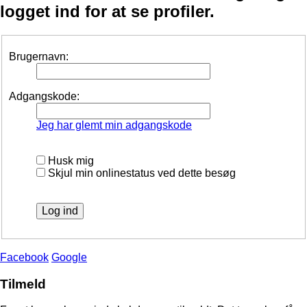
logget ind for at se profiler.
Brugernavn:
Adgangskode:
Jeg har glemt min adgangskode
Husk mig
Skjul min onlinestatus ved dette besøg
Facebook
Google
Tilmeld