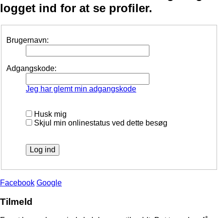
logget ind for at se profiler.
Brugernavn:
Adgangskode:
Jeg har glemt min adgangskode
Husk mig
Skjul min onlinestatus ved dette besøg
Facebook
Google
Tilmeld