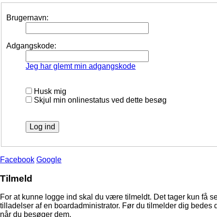
Brugernavn:
Adgangskode:
Jeg har glemt min adgangskode
Husk mig
Skjul min onlinestatus ved dette besøg
Facebook
Google
Tilmeld
For at kunne logge ind skal du være tilmeldt. Det tager kun få s
tilladelser af en boardadministrator. Før du tilmelder dig bedes 
når du besøger dem.