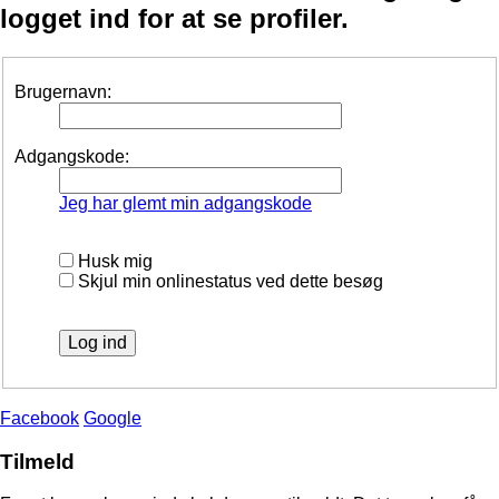
logget ind for at se profiler.
Brugernavn:
Adgangskode:
Jeg har glemt min adgangskode
Husk mig
Skjul min onlinestatus ved dette besøg
Facebook
Google
Tilmeld