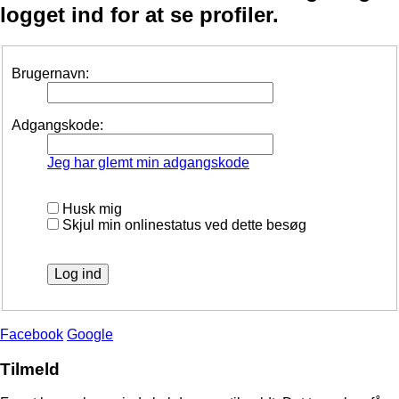
logget ind for at se profiler.
Brugernavn:
Adgangskode:
Jeg har glemt min adgangskode
Husk mig
Skjul min onlinestatus ved dette besøg
Facebook
Google
Tilmeld