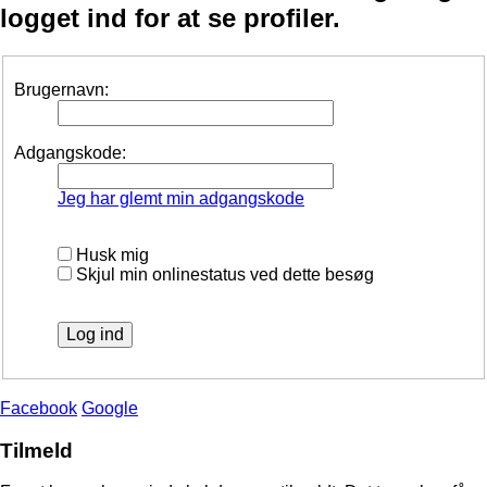
logget ind for at se profiler.
Brugernavn:
Adgangskode:
Jeg har glemt min adgangskode
Husk mig
Skjul min onlinestatus ved dette besøg
Facebook
Google
Tilmeld