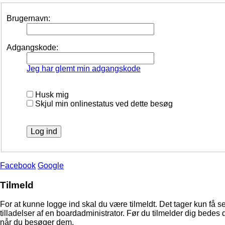
Brugernavn:
Adgangskode:
Jeg har glemt min adgangskode
Husk mig
Skjul min onlinestatus ved dette besøg
Facebook
Google
Tilmeld
For at kunne logge ind skal du være tilmeldt. Det tager kun få s
tilladelser af en boardadministrator. Før du tilmelder dig bedes 
når du besøger dem.