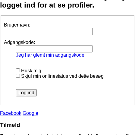
logget ind for at se profiler.
Brugernavn:
Adgangskode:
Jeg har glemt min adgangskode
Husk mig
Skjul min onlinestatus ved dette besøg
Facebook
Google
Tilmeld