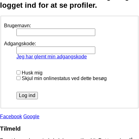
logget ind for at se profiler.
Brugernavn:
Adgangskode:
Jeg har glemt min adgangskode
Husk mig
Skjul min onlinestatus ved dette besøg
Facebook
Google
Tilmeld