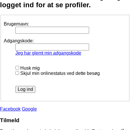
logget ind for at se profiler.
Brugernavn:
Adgangskode:
Jeg har glemt min adgangskode
Husk mig
Skjul min onlinestatus ved dette besøg
Facebook
Google
Tilmeld