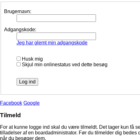
Brugernavn:
Adgangskode:
Jeg har glemt min adgangskode
Husk mig
Skjul min onlinestatus ved dette besøg
Facebook
Google
Tilmeld
For at kunne logge ind skal du være tilmeldt. Det tager kun få s
tilladelser af en boardadministrator. Før du tilmelder dig bedes 
når du besøger dem.