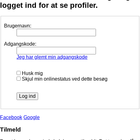
logget ind for at se profiler.
Brugernavn:
Adgangskode:
Jeg har glemt min adgangskode
Husk mig
Skjul min onlinestatus ved dette besøg
Facebook
Google
Tilmeld