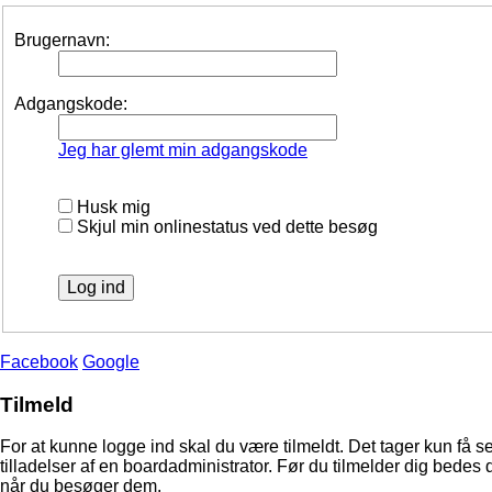
Brugernavn:
Adgangskode:
Jeg har glemt min adgangskode
Husk mig
Skjul min onlinestatus ved dette besøg
Facebook
Google
Tilmeld
For at kunne logge ind skal du være tilmeldt. Det tager kun få s
tilladelser af en boardadministrator. Før du tilmelder dig bedes 
når du besøger dem.