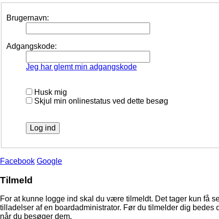
Brugernavn:
Adgangskode:
Jeg har glemt min adgangskode
Husk mig
Skjul min onlinestatus ved dette besøg
Facebook
Google
Tilmeld
For at kunne logge ind skal du være tilmeldt. Det tager kun få s
tilladelser af en boardadministrator. Før du tilmelder dig bedes 
når du besøger dem.