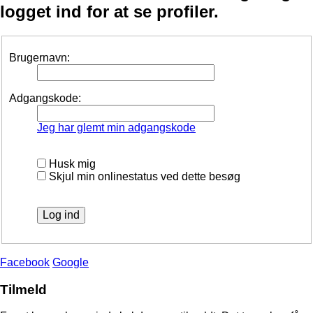
logget ind for at se profiler.
Brugernavn:
Adgangskode:
Jeg har glemt min adgangskode
Husk mig
Skjul min onlinestatus ved dette besøg
Facebook
Google
Tilmeld