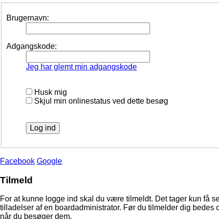
Brugernavn:
Adgangskode:
Jeg har glemt min adgangskode
Husk mig
Skjul min onlinestatus ved dette besøg
Facebook
Google
Tilmeld
For at kunne logge ind skal du være tilmeldt. Det tager kun få s
tilladelser af en boardadministrator. Før du tilmelder dig bedes 
når du besøger dem.