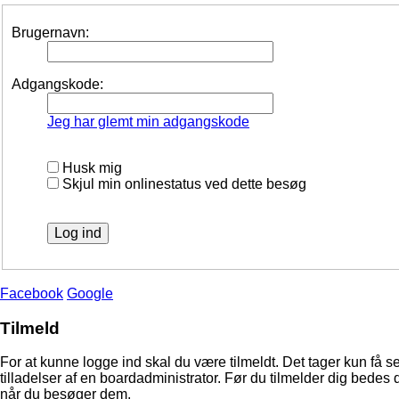
Brugernavn:
Adgangskode:
Jeg har glemt min adgangskode
Husk mig
Skjul min onlinestatus ved dette besøg
Facebook
Google
Tilmeld
For at kunne logge ind skal du være tilmeldt. Det tager kun få s
tilladelser af en boardadministrator. Før du tilmelder dig bedes 
når du besøger dem.