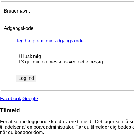
Brugernavn:
Adgangskode:
Jeg har glemt min adgangskode
Husk mig
Skjul min onlinestatus ved dette besøg
Facebook
Google
Tilmeld
For at kunne logge ind skal du være tilmeldt. Det tager kun få s
tilladelser af en boardadministrator. Før du tilmelder dig bedes 
når du besøger dem.