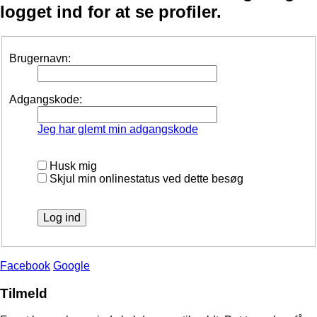
logget ind for at se profiler.
Brugernavn:
Adgangskode:
Jeg har glemt min adgangskode
Husk mig
Skjul min onlinestatus ved dette besøg
Facebook
Google
Tilmeld