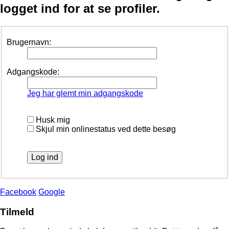
logget ind for at se profiler.
Brugernavn:
Adgangskode:
Jeg har glemt min adgangskode
Husk mig
Skjul min onlinestatus ved dette besøg
Facebook
Google
Tilmeld