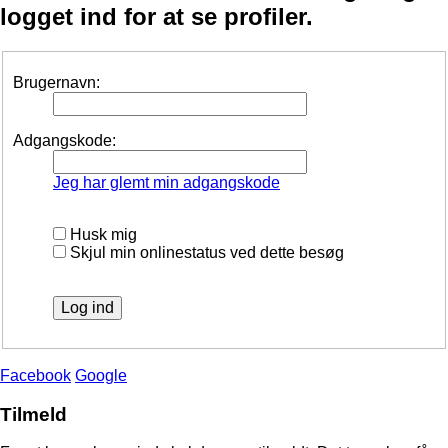
logget ind for at se profiler.
Brugernavn:
Adgangskode:
Jeg har glemt min adgangskode
Husk mig
Skjul min onlinestatus ved dette besøg
Facebook
Google
Tilmeld