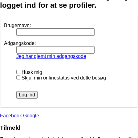
logget ind for at se profiler.
Brugernavn:
Adgangskode:
Jeg har glemt min adgangskode
Husk mig
Skjul min onlinestatus ved dette besøg
Facebook
Google
Tilmeld