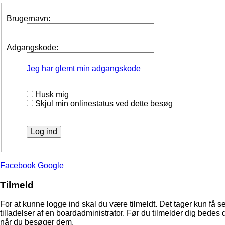
Brugernavn:
Adgangskode:
Jeg har glemt min adgangskode
Husk mig
Skjul min onlinestatus ved dette besøg
Facebook
Google
Tilmeld
For at kunne logge ind skal du være tilmeldt. Det tager kun få s
tilladelser af en boardadministrator. Før du tilmelder dig bedes 
når du besøger dem.