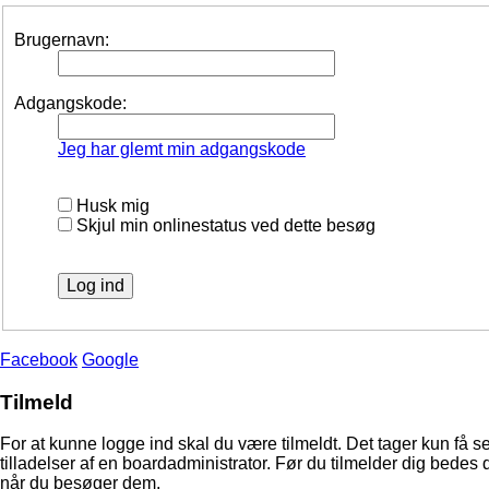
Brugernavn:
Adgangskode:
Jeg har glemt min adgangskode
Husk mig
Skjul min onlinestatus ved dette besøg
Facebook
Google
Tilmeld
For at kunne logge ind skal du være tilmeldt. Det tager kun få s
tilladelser af en boardadministrator. Før du tilmelder dig bedes 
når du besøger dem.