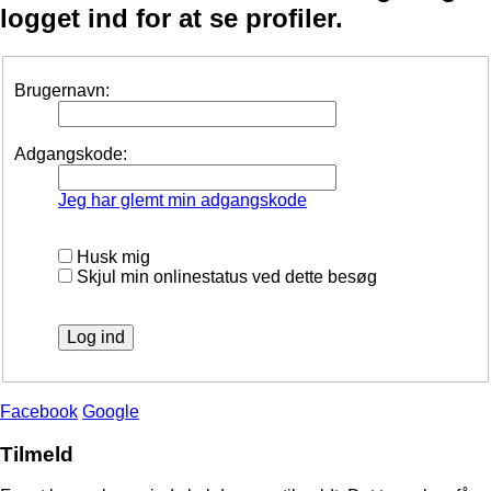
logget ind for at se profiler.
Brugernavn:
Adgangskode:
Jeg har glemt min adgangskode
Husk mig
Skjul min onlinestatus ved dette besøg
Facebook
Google
Tilmeld