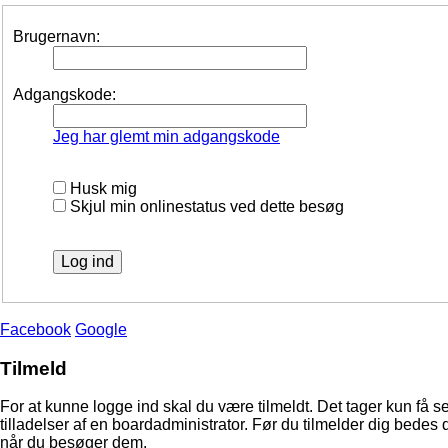
Brugernavn:
Adgangskode:
Jeg har glemt min adgangskode
Husk mig
Skjul min onlinestatus ved dette besøg
Facebook
Google
Tilmeld
For at kunne logge ind skal du være tilmeldt. Det tager kun få s
tilladelser af en boardadministrator. Før du tilmelder dig bedes 
når du besøger dem.