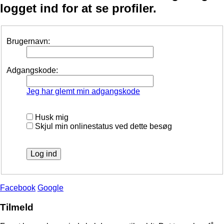
logget ind for at se profiler.
Brugernavn:
Adgangskode:
Jeg har glemt min adgangskode
Husk mig
Skjul min onlinestatus ved dette besøg
Facebook
Google
Tilmeld