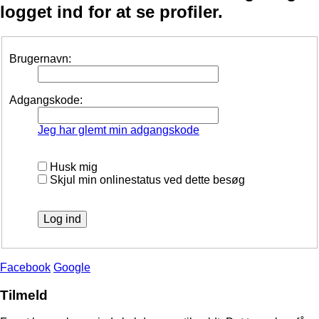
logget ind for at se profiler.
Brugernavn:
Adgangskode:
Jeg har glemt min adgangskode
Husk mig
Skjul min onlinestatus ved dette besøg
Facebook
Google
Tilmeld