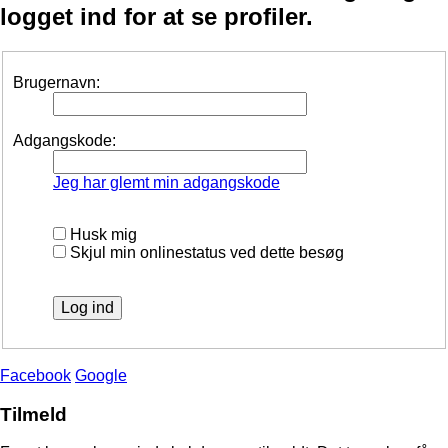
logget ind for at se profiler.
Brugernavn:
Adgangskode:
Jeg har glemt min adgangskode
Husk mig
Skjul min onlinestatus ved dette besøg
Facebook
Google
Tilmeld