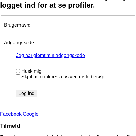
logget ind for at se profiler.
Brugernavn:
Adgangskode:
Jeg har glemt min adgangskode
Husk mig
Skjul min onlinestatus ved dette besøg
Facebook
Google
Tilmeld