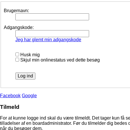
Brugernavn:
Adgangskode:
Jeg har glemt min adgangskode
Husk mig
Skjul min onlinestatus ved dette besøg
Facebook
Google
Tilmeld
For at kunne logge ind skal du være tilmeldt. Det tager kun få s
tilladelser af en boardadministrator. Før du tilmelder dig bedes 
når du besøger dem.