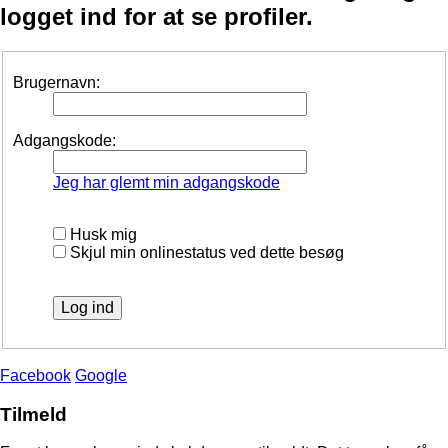
logget ind for at se profiler.
Brugernavn:
Adgangskode:
Jeg har glemt min adgangskode
Husk mig
Skjul min onlinestatus ved dette besøg
Facebook
Google
Tilmeld