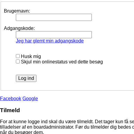
Brugernavn:
Adgangskode:
Jeg har glemt min adgangskode
Husk mig
Skjul min onlinestatus ved dette besøg
Facebook
Google
Tilmeld
For at kunne logge ind skal du være tilmeldt. Det tager kun få s
tilladelser af en boardadministrator. Før du tilmelder dig bedes 
når du besøger dem.