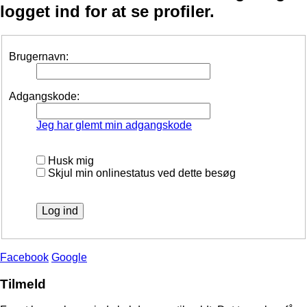
logget ind for at se profiler.
Brugernavn:
Adgangskode:
Jeg har glemt min adgangskode
Husk mig
Skjul min onlinestatus ved dette besøg
Facebook
Google
Tilmeld