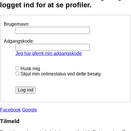
logget ind for at se profiler.
Brugernavn:
Adgangskode:
Jeg har glemt min adgangskode
Husk mig
Skjul min onlinestatus ved dette besøg
Facebook
Google
Tilmeld