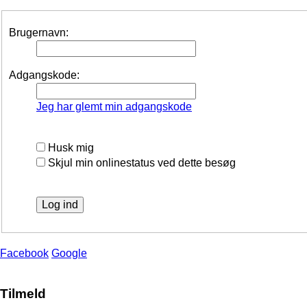
Brugernavn:
Adgangskode:
Jeg har glemt min adgangskode
Husk mig
Skjul min onlinestatus ved dette besøg
Facebook
Google
Tilmeld