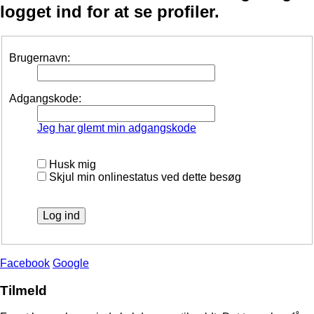
logget ind for at se profiler.
Brugernavn:
Adgangskode:
Jeg har glemt min adgangskode
Husk mig
Skjul min onlinestatus ved dette besøg
Facebook
Google
Tilmeld