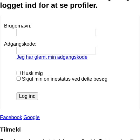
logget ind for at se profiler.
Brugernavn:
Adgangskode:
Jeg har glemt min adgangskode
Husk mig
Skjul min onlinestatus ved dette besøg
Facebook
Google
Tilmeld