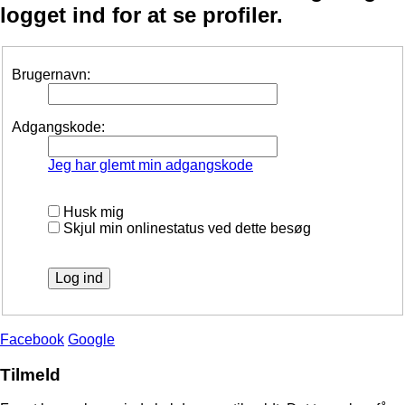
logget ind for at se profiler.
Brugernavn:
Adgangskode:
Jeg har glemt min adgangskode
Husk mig
Skjul min onlinestatus ved dette besøg
Facebook
Google
Tilmeld