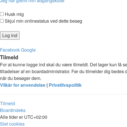
Jeg har glemt min adgangskode
Husk mig
Skjul min onlinestatus ved dette besøg
Facebook
Google
Tilmeld
For at kunne logge ind skal du være tilmeldt. Det tager kun få s
tilladelser af en boardadministrator. Før du tilmelder dig bedes 
når du besøger dem.
Vilkår for anvendelse
|
Privatlivspolitik
Tilmeld
Boardindeks
Alle tider er
UTC+02:00
Slet cookies