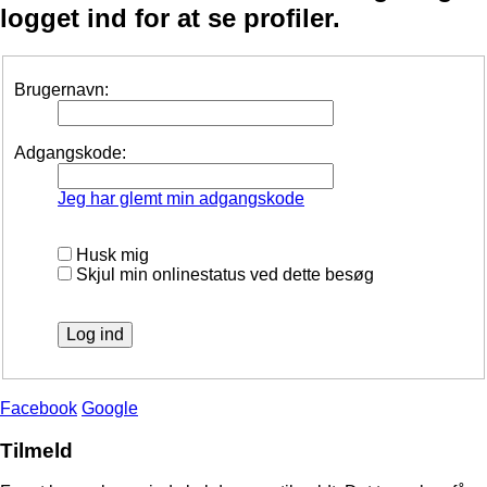
logget ind for at se profiler.
Brugernavn:
Adgangskode:
Jeg har glemt min adgangskode
Husk mig
Skjul min onlinestatus ved dette besøg
Facebook
Google
Tilmeld